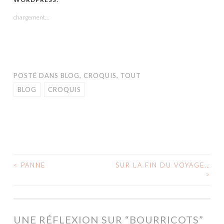
une
une
une
dans
une
nouvelle
nouvelle
nouvelle
une
nouvelle
fenêtre)
fenêtre)
fenêtre)
nouvelle
fenêtre)
chargement…
fenêtre)
POSTÉ DANS
BLOG
,
CROQUIS
,
TOUT
BLOG
CROQUIS
<
PANNE
SUR LA FIN DU VOYAGE…
NAVIGATION
>
DES
ARTICLES
UNE RÉFLEXION SUR “
BOURRICOTS
”