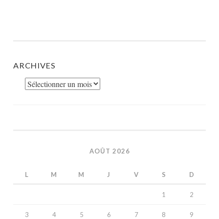
ARCHIVES
Archives
AOÛT 2026
L
M
M
J
V
S
D
1
2
3
4
5
6
7
8
9