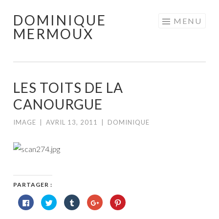
DOMINIQUE
Aller
MENU
MERMOUX
au
contenu
principal
LES TOITS DE LA
CANOURGUE
IMAGE
|
AVRIL 13, 2011
|
DOMINIQUE
PARTAGER :
Cliquez
Cliquez
Cliquez
Cliquez
Cliquez
pour
pour
pour
pour
pour
partager
partager
partager
partager
partager
sur
sur
sur
sur
sur