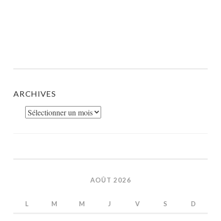
ARCHIVES
Archives
AOÛT 2026
L
M
M
J
V
S
D