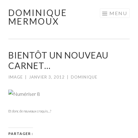
DOMINIQUE
Aller
MENU
MERMOUX
au
contenu
principal
BIENTÔT UN NOUVEAU
CARNET…
IMAGE
|
JANVIER 3, 2012
|
DOMINIQUE
Et donc de nouveaux croquis…?
PARTAGER :