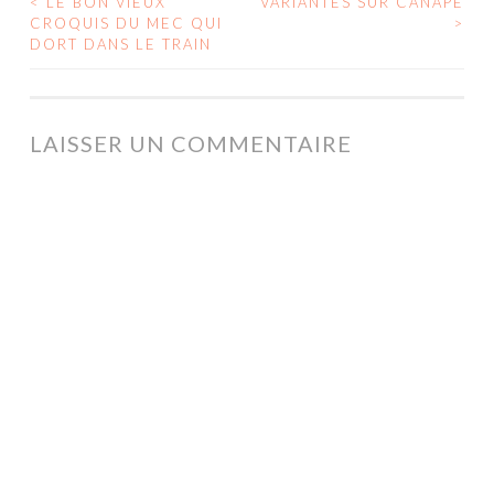
<
LE BON VIEUX
VARIANTES SUR CANAPÉ
NAVIGATION
CROQUIS DU MEC QUI
>
DORT DANS LE TRAIN
DES
ARTICLES
LAISSER UN COMMENTAIRE