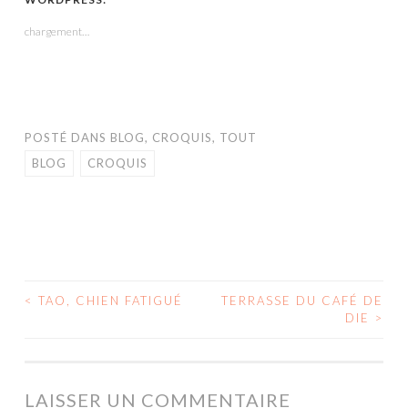
une
une
une
dans
une
nouvelle
nouvelle
nouvelle
une
nouvelle
fenêtre)
fenêtre)
fenêtre)
nouvelle
fenêtre)
chargement…
fenêtre)
POSTÉ DANS
BLOG
,
CROQUIS
,
TOUT
BLOG
CROQUIS
<
TAO, CHIEN FATIGUÉ
TERRASSE DU CAFÉ DE
NAVIGATION
DIE
>
DES
ARTICLES
LAISSER UN COMMENTAIRE