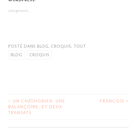
une
une
une
dans
une
nouvelle
nouvelle
nouvelle
une
nouvelle
fenêtre)
fenêtre)
fenêtre)
nouvelle
fenêtre)
chargement…
fenêtre)
POSTÉ DANS
BLOG
,
CROQUIS
,
TOUT
BLOG
CROQUIS
<
UN CHÂTAIGNIER, UNE
FRANÇOIS
>
NAVIGATION
BALANÇOIRE, ET DEUX
TRANSATS
DES
ARTICLES