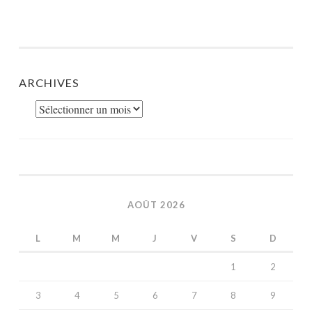
ARCHIVES
Archives
AOÛT 2026
L
M
M
J
V
S
D
1
2
3
4
5
6
7
8
9