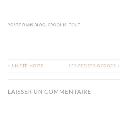
POSTÉ DANS
BLOG
,
CROQUIS
,
TOUT
<
UN ÉTÉ MOITE
LES PETITES GORGES
>
NAVIGATION
DES
ARTICLES
LAISSER UN COMMENTAIRE