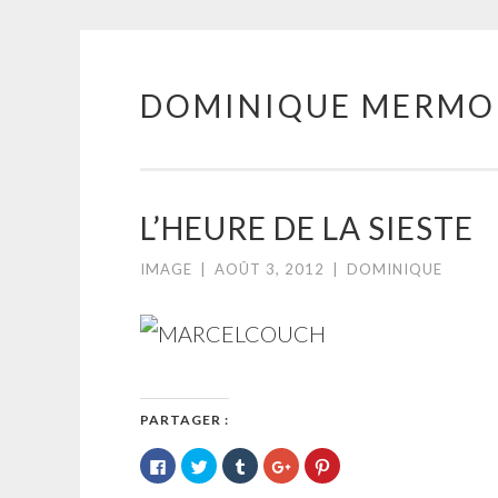
DOMINIQUE MERMO
Aller
au
contenu
principal
L’HEURE DE LA SIESTE
IMAGE
|
AOÛT 3, 2012
|
DOMINIQUE
PARTAGER :
Cliquez
Cliquez
Cliquez
Cliquez
Cliquez
pour
pour
pour
pour
pour
partager
partager
partager
partager
partager