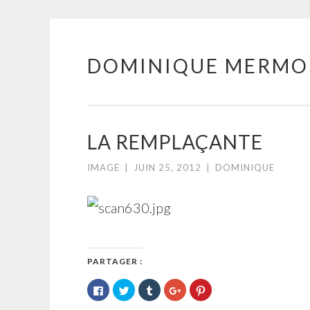
DOMINIQUE MERMO
Aller
au
contenu
principal
LA REMPLAÇANTE
IMAGE
|
JUIN 25, 2012
|
DOMINIQUE
PARTAGER :
Cliquez
Cliquez
Cliquez
Cliquez
Cliquez
pour
pour
pour
pour
pour
partager
partager
partager
partager
partager