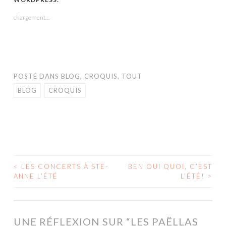
une
une
une
dans
une
nouvelle
nouvelle
nouvelle
une
nouvelle
fenêtre)
fenêtre)
fenêtre)
nouvelle
fenêtre)
chargement…
fenêtre)
POSTÉ DANS
BLOG
,
CROQUIS
,
TOUT
BLOG
CROQUIS
<
LES CONCERTS À STE-
BEN OUI QUOI, C’EST
NAVIGATION
ANNE L’ÉTÉ
L’ÉTÉ!
>
DES
ARTICLES
UNE RÉFLEXION SUR “
LES PAËLLAS