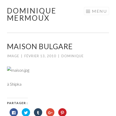
DOMINIQUE
Aller
MENU
MERMOUX
au
contenu
principal
MAISON BULGARE
IMAGE
|
FÉVRIER 13, 2010
|
DOMINIQUE
à Shipka
PARTAGER :
Cliquez
Cliquez
Cliquez
Cliquez
Cliquez
pour
pour
pour
pour
pour