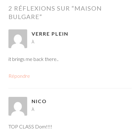
ARTICLES
2 RÉFLEXIONS SUR “
MAISON
BULGARE
”
VERRE PLEIN
À
it brings me back there..
Répondre
NICO
À
TOP CLASS Dom!!!!