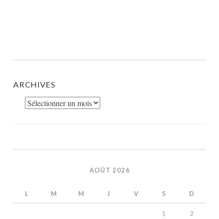
ARCHIVES
Archives
AOÛT 2026
L
M
M
J
V
S
D
1
2