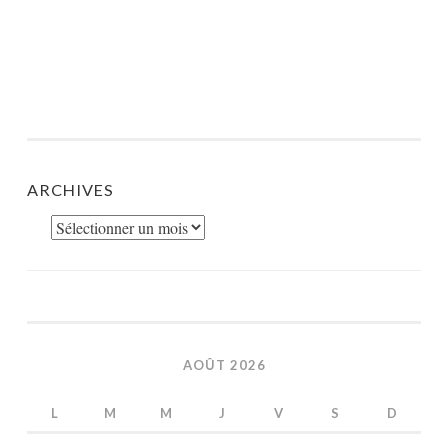
ARCHIVES
Archives
AOÛT 2026
L
M
M
J
V
S
D