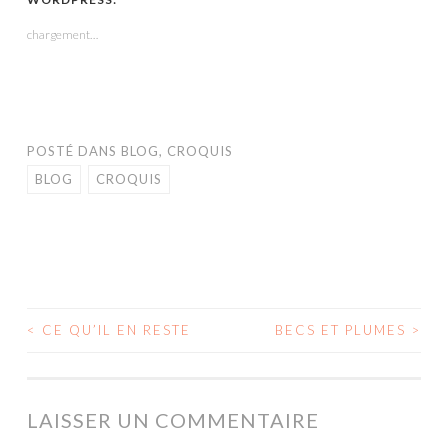
une
une
une
dans
une
nouvelle
nouvelle
nouvelle
une
nouvelle
fenêtre)
fenêtre)
fenêtre)
nouvelle
fenêtre)
chargement…
fenêtre)
POSTÉ DANS
BLOG
,
CROQUIS
BLOG
CROQUIS
<
CE QU’IL EN RESTE
BECS ET PLUMES
>
NAVIGATION
DES
ARTICLES
LAISSER UN COMMENTAIRE