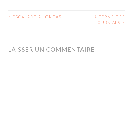
<
ESCALADE À JONCAS
LA FERME DES
NAVIGATION
FOURNIALS
>
DES
ARTICLES
LAISSER UN COMMENTAIRE