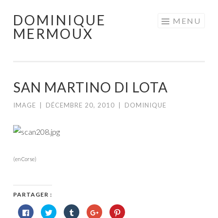
DOMINIQUE
Aller
MENU
MERMOUX
au
contenu
principal
SAN MARTINO DI LOTA
IMAGE
|
DÉCEMBRE 20, 2010
|
DOMINIQUE
(en Corse)
PARTAGER :
Cliquez
Cliquez
Cliquez
Cliquez
Cliquez
pour
pour
pour
pour
pour