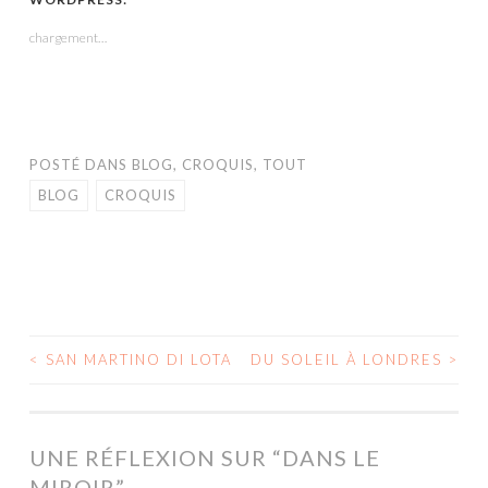
une
une
une
dans
une
nouvelle
nouvelle
nouvelle
une
nouvelle
fenêtre)
fenêtre)
fenêtre)
nouvelle
fenêtre)
chargement…
fenêtre)
POSTÉ DANS
BLOG
,
CROQUIS
,
TOUT
BLOG
CROQUIS
<
SAN MARTINO DI LOTA
DU SOLEIL À LONDRES
>
NAVIGATION
DES
ARTICLES
UNE RÉFLEXION SUR “
DANS LE
MIROIR
”