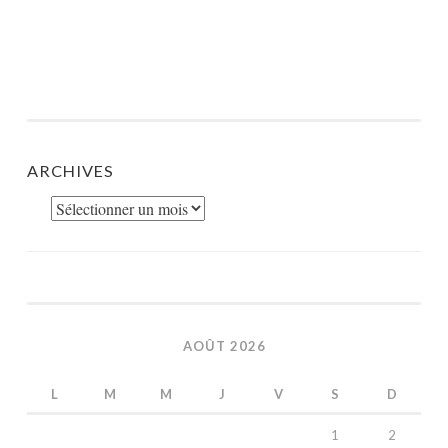
ARCHIVES
Archives
AOÛT 2026
L
M
M
J
V
S
D
1
2