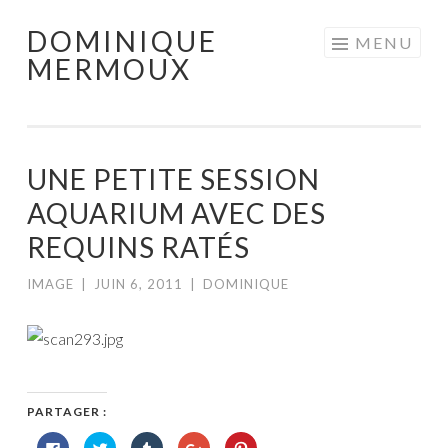
DOMINIQUE
Aller
MENU
MERMOUX
au
contenu
principal
UNE PETITE SESSION
AQUARIUM AVEC DES
REQUINS RATÉS
IMAGE
|
JUIN 6, 2011
|
DOMINIQUE
PARTAGER :
Cliquez
Cliquez
Cliquez
Cliquez
Cliquez