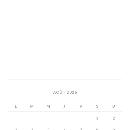
AOÛT 2026
L
M
M
J
V
S
D
1
2