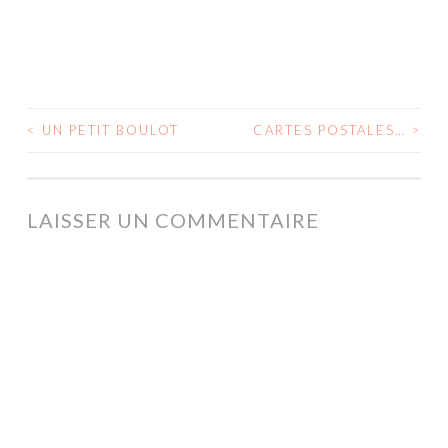
<
UN PETIT BOULOT
CARTES POSTALES…
>
NAVIGATION
DES
ARTICLES
LAISSER UN COMMENTAIRE