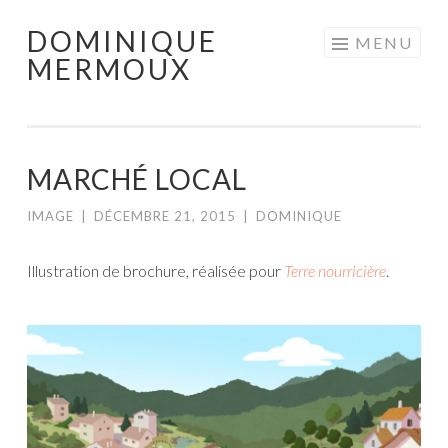
DOMINIQUE
Aller
MENU
MERMOUX
au
contenu
principal
MARCHÉ LOCAL
IMAGE
|
DÉCEMBRE 21, 2015
|
DOMINIQUE
Illustration de brochure, réalisée pour
Terre nourricière
.