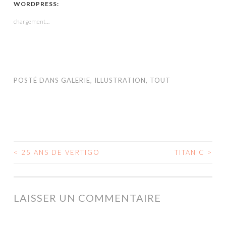
une
une
une
dans
une
WORDPRESS:
nouvelle
nouvelle
nouvelle
une
nouvelle
fenêtre)
fenêtre)
fenêtre)
nouvelle
fenêtre)
chargement…
fenêtre)
POSTÉ DANS
GALERIE
,
ILLUSTRATION
,
TOUT
<
25 ANS DE VERTIGO
TITANIC
>
NAVIGATION
DES
ARTICLES
LAISSER UN COMMENTAIRE