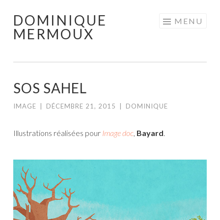
DOMINIQUE
Aller
MENU
MERMOUX
au
contenu
principal
SOS SAHEL
IMAGE
|
DÉCEMBRE 21, 2015
|
DOMINIQUE
Illustrations réalisées pour
Image doc
,
Bayard
.