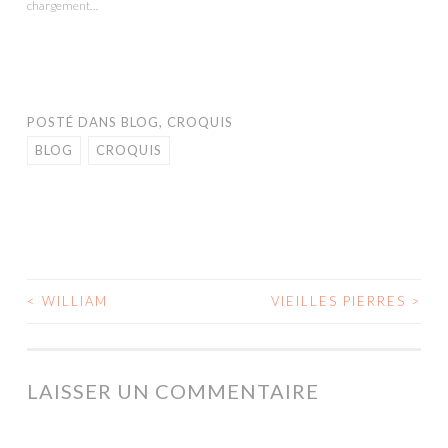
chargement…
fenêtre)
POSTÉ DANS
BLOG
,
CROQUIS
BLOG
CROQUIS
<
WILLIAM
VIEILLES PIERRES
>
NAVIGATION
DES
ARTICLES
LAISSER UN COMMENTAIRE