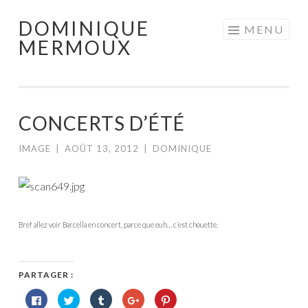
DOMINIQUE
Aller
MENU
MERMOUX
au
contenu
principal
CONCERTS D’ÉTÉ
IMAGE
|
AOÛT 13, 2012
|
DOMINIQUE
Bref allez voir Barcella en concert, parce que euh… c’est chouette.
PARTAGER :
Cliquez
Cliquez
Cliquez
Cliquez
Cliquez
pour
pour
pour
pour
pour