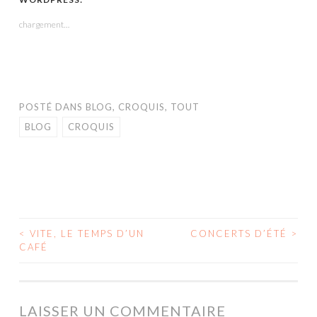
une
une
une
dans
une
nouvelle
nouvelle
nouvelle
une
nouvelle
fenêtre)
fenêtre)
fenêtre)
nouvelle
fenêtre)
chargement…
fenêtre)
POSTÉ DANS
BLOG
,
CROQUIS
,
TOUT
BLOG
CROQUIS
<
VITE, LE TEMPS D’UN
CONCERTS D’ÉTÉ
>
NAVIGATION
CAFÉ
DES
ARTICLES
LAISSER UN COMMENTAIRE