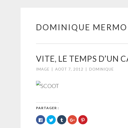
DOMINIQUE MERMO
Aller
au
contenu
principal
VITE, LE TEMPS D’UN 
IMAGE
|
AOÛT 7, 2012
|
DOMINIQUE
PARTAGER :
Cliquez
Cliquez
Cliquez
Cliquez
Cliquez
pour
pour
pour
pour
pour
partager
partager
partager
partager
partager