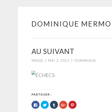
DOMINIQUE MERMO
Aller
au
contenu
principal
AU SUIVANT
IMAGE
|
MAI 2, 2011
|
DOMINIQUE
PARTAGER :
Cliquez
Cliquez
Cliquez
Cliquez
Cliquez
pour
pour
pour
pour
pour
partager
partager
partager
partager
partager