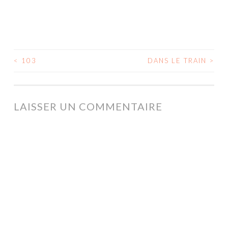
<
103
DANS LE TRAIN
>
NAVIGATION
DES
ARTICLES
LAISSER UN COMMENTAIRE