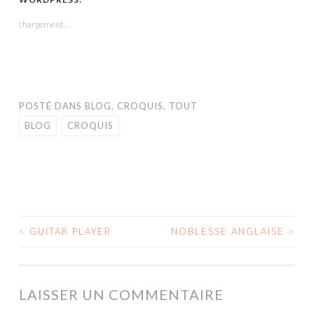
une
une
une
dans
une
nouvelle
nouvelle
nouvelle
une
nouvelle
fenêtre)
fenêtre)
fenêtre)
nouvelle
fenêtre)
chargement…
fenêtre)
POSTÉ DANS
BLOG
,
CROQUIS
,
TOUT
BLOG
CROQUIS
<
GUITAR PLAYER
NOBLESSE ANGLAISE
>
NAVIGATION
DES
ARTICLES
LAISSER UN COMMENTAIRE