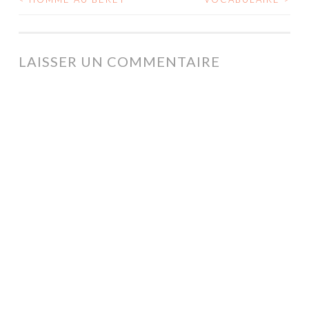
NAVIGATION
DES
ARTICLES
LAISSER UN COMMENTAIRE