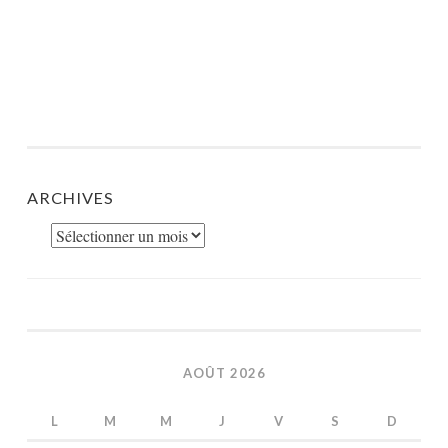
ARCHIVES
Archives
AOÛT 2026
L
M
M
J
V
S
D