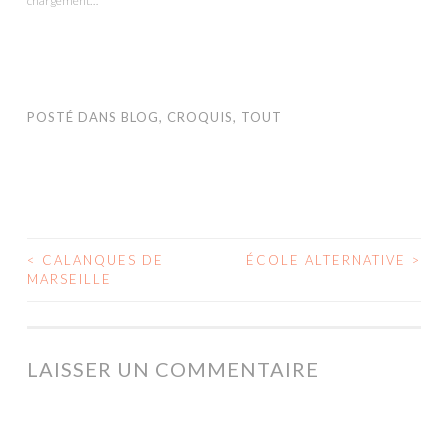
chargement…
fenêtre)
POSTÉ DANS
BLOG
,
CROQUIS
,
TOUT
<
CALANQUES DE
ÉCOLE ALTERNATIVE
>
NAVIGATION
MARSEILLE
DES
ARTICLES
LAISSER UN COMMENTAIRE