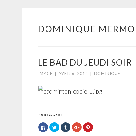
DOMINIQUE MERMO
Aller
au
contenu
principal
LE BAD DU JEUDI SOIR
IMAGE
|
AVRIL 6, 2015
|
DOMINIQUE
PARTAGER :
Cliquez
Cliquez
Cliquez
Cliquez
Cliquez
pour
pour
pour
pour
pour
partager
partager
partager
partager
partager