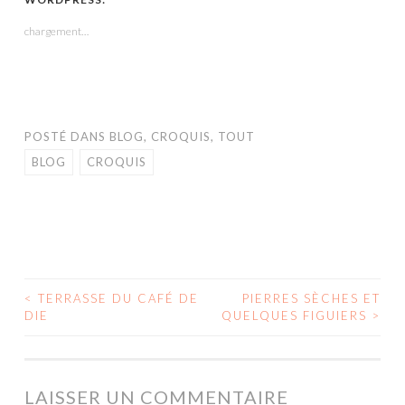
une
une
une
dans
une
nouvelle
nouvelle
nouvelle
une
nouvelle
fenêtre)
fenêtre)
fenêtre)
nouvelle
fenêtre)
chargement…
fenêtre)
POSTÉ DANS
BLOG
,
CROQUIS
,
TOUT
BLOG
CROQUIS
<
TERRASSE DU CAFÉ DE
PIERRES SÈCHES ET
NAVIGATION
DIE
QUELQUES FIGUIERS
>
DES
ARTICLES
LAISSER UN COMMENTAIRE