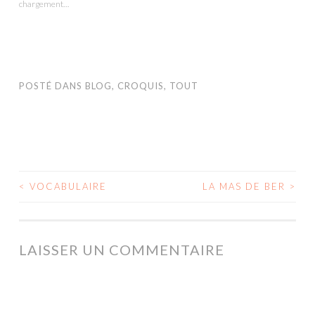
chargement…
fenêtre)
POSTÉ DANS
BLOG
,
CROQUIS
,
TOUT
<
VOCABULAIRE
LA MAS DE BER
>
NAVIGATION
DES
ARTICLES
LAISSER UN COMMENTAIRE