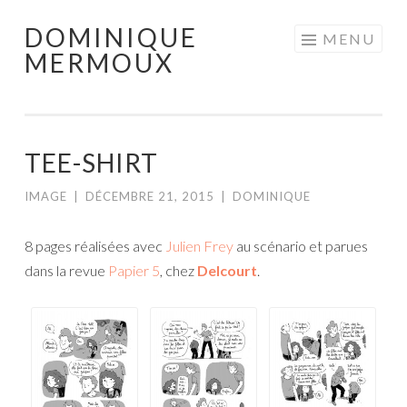
DOMINIQUE
Aller
MENU
MERMOUX
au
contenu
principal
TEE-SHIRT
IMAGE
|
DÉCEMBRE 21, 2015
|
DOMINIQUE
8 pages réalisées avec
Julien Frey
au scénario et parues
dans la revue
Papier 5
, chez
Delcourt
.