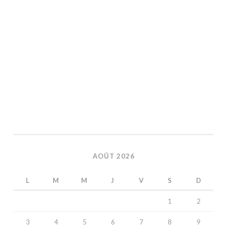
AOÛT 2026
L
M
M
J
V
S
D
1
2
3
4
5
6
7
8
9