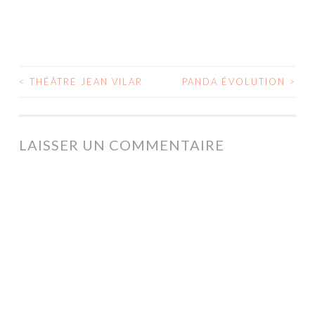
<
THÉÂTRE JEAN VILAR
PANDA ÉVOLUTION
>
NAVIGATION
DES
ARTICLES
LAISSER UN COMMENTAIRE