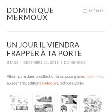
DOMINIQUE
Aller
MENU
MERMOUX
au
contenu
principal
UN JOUR IL VIENDRA
FRAPPER À TA PORTE
IMAGE
|
DÉCEMBRE 21, 2015
|
DOMINIQUE
Album paru dans la collection
Shampooin
g avec
Julien Frey
au scénario, éditions
Delcourt
, octobre 2014.