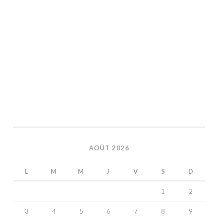
AOÛT 2026
L
M
M
J
V
S
D
1
2
3
4
5
6
7
8
9