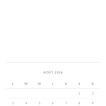
AOÛT 2026
L
M
M
J
V
S
D
1
2
3
4
5
6
7
8
9