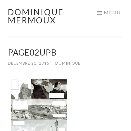
DOMINIQUE
Aller
MENU
MERMOUX
au
contenu
principal
PAGE02UPB
DÉCEMBRE 21, 2015
|
DOMINIQUE